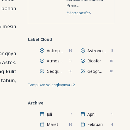
Pranc…
h bahan
Antroposfer
n-mesin
Label Cloud
Antroposfer
Astronomi
16
8
angnya
Atmosfer
Biosfer
31
10
 Astek.
g kulit
Geografi Regional Dunia
Geografi Wilayah
56
10
 tahun,
Tampilkan selengkapnya +2
Hidrosfer
Lithosfer
24
67
Archive
Juli
April
7
1
Maret
Februari
16
4