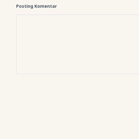
Posting Komentar
Halo, selamat datang!
GEOGRAFI.ORG
Geografi.org
adalah situs blog yang dibuat untuk bela