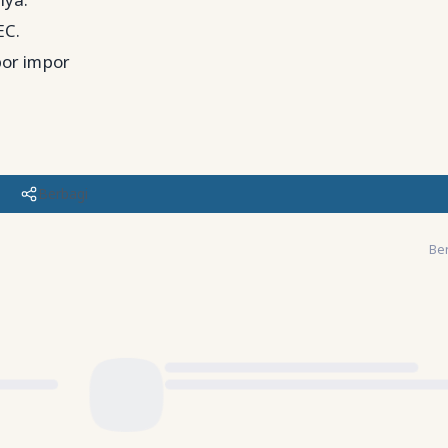
EC.
por impor
Berbagi
Ber