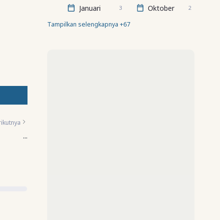
Januari
Oktober
3
2
Tampilkan selengkapnya +67
ikutnya
...