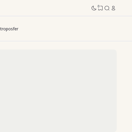
0
troposfer