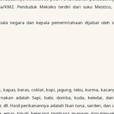
/KM2. Penduduk Meksiko terdiri dari suku Mestizo, 
kepala negara dan kepala pemerintahaan dijabat oleh 
 kapas, beras, coklat, kopi, jagung, tebu, kurma, kacang,
nakan adalah Sapi, babi, domba, kuda, keledai, da
r, dll. Hasil perikanannya adalah Ikan tuna, sarden, dan 
sa, emas, timah, belerang, tembaga, mangan, dan minyak