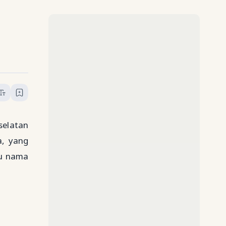
selatan
a, yang
tu nama