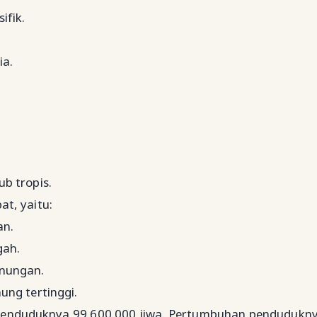
ifik.
ia.
ub tropis.
t, yaitu:
an.
gah.
unungan.
ng tertinggi.
penduduknya 99.600.000 jiwa. Pertumbuhan pendudukn