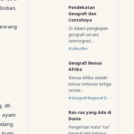
Pendekatan
Indian,
Geografi dan
Contohnya
seorang
Di dalam pengkajian
geografi secara
terintegrasi…
Lithosfer
Geografi Benua
Afrika
Benua Afrika adalah
benua terbesar ketiga
setela…
Geografi Regional Dunia
 dll.
Ras-ras yang Ada di
n ayam.
Dunia
udang.
Pengertian Kata “ras”
 bumi.
berasal dari bahasa