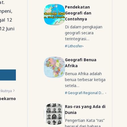
t.
Pendekatan
mpeni,
Geografi dan
Contohnya
al 12
Di dalam pengkajian
12 Juni
geografi secara
terintegrasi…
Lithosfer
Geografi Benua
Afrika
Benua Afrika adalah
benua terbesar ketiga
setela…
ikutnya
Geografi Regional Dunia
Soekarno
Ras-ras yang Ada di
Dunia
Pengertian Kata “ras”
berasal dari bahasa