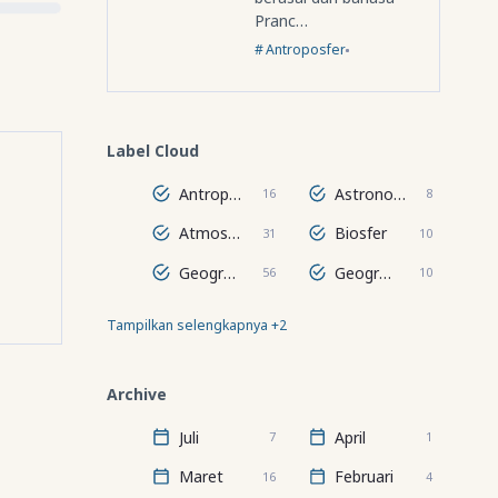
Pranc…
Antroposfer
Label Cloud
Antroposfer
Astronomi
16
8
Atmosfer
Biosfer
31
10
Geografi Regional Dunia
Geografi Wilayah
56
10
Tampilkan selengkapnya +2
Hidrosfer
Lithosfer
24
67
Archive
Juli
April
7
1
Maret
Februari
16
4