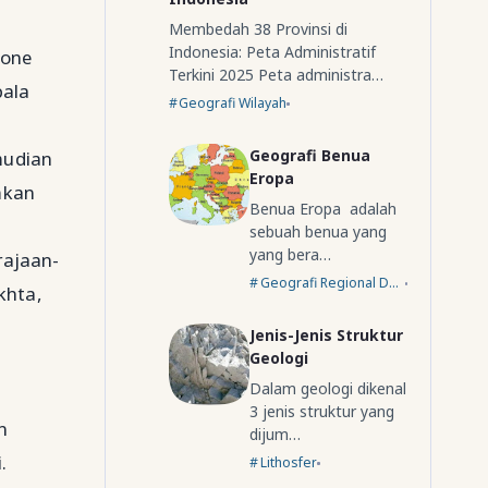
Membedah 38 Provinsi di
Indonesia: Peta Administratif
Bone
Terkini 2025 Peta administra…
bala
Geografi Wilayah
.
Geografi Benua
mudian
Eropa
mkan
Benua Eropa adalah
sebuah benua yang
yang bera…
rajaan-
Geografi Regional Dunia
khta,
Jenis-Jenis Struktur
Geologi
Dalam geologi dikenal
3 jenis struktur yang
n
dijum…
.
Lithosfer