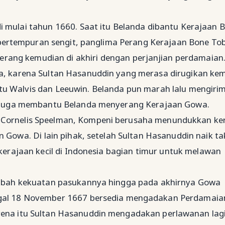
 mulai tahun 1660. Saat itu Belanda dibantu Kerajaan 
ertempuran sengit, panglima Perang Kerajaan Bone To
 Perang kemudian di akhiri dengan perjanjian perdamaian
ma, karena Sultan Hasanuddin yang merasa dirugikan ke
u Walvis dan Leeuwin. Belanda pun marah lalu mengiri
ka juga membantu Belanda menyerang Kerajaan Gowa.
 Cornelis Speelman, Kompeni berusaha menundukkan ke
n Gowa. Di lain pihak, setelah Sultan Hasanuddin naik ta
rajaan kecil di Indonesia bagian timur untuk melawan
bah kekuatan pasukannya hingga pada akhirnya Gowa
ggal 18 November 1667 bersedia mengadakan Perdamaia
ena itu Sultan Hasanuddin mengadakan perlawanan lagi