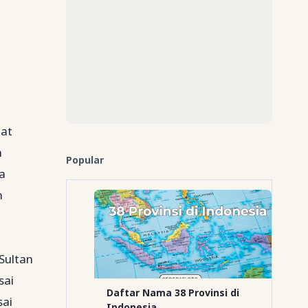
at
n
Popular
a
n
Sultan
sai
Daftar Nama 38 Provinsi di
sai
Indonesia