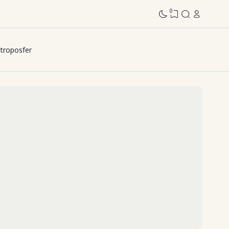
0
troposfer