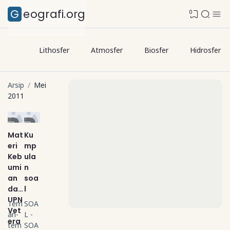
Geografi.org
0
Lithosfer
Atmosfer
Biosfer
Hidrosfer
Arsip
Mei
2011
Mat
Ku
eri
mp
Keb
ula
umi
n
an
soa
dar
l
UPN
Tem
SOA
Vet
an-
L -
era
tem
SOA