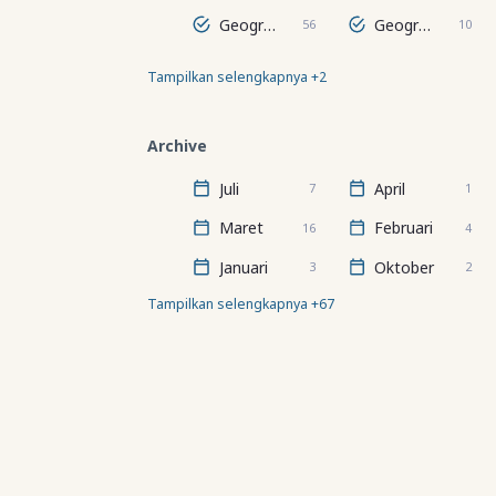
Geografi Regional Dunia
Geografi Wilayah
56
10
Tampilkan selengkapnya +2
Hidrosfer
Lithosfer
24
67
Archive
Juli
April
7
1
Maret
Februari
16
4
Januari
Oktober
3
2
Tampilkan selengkapnya +67
Halo, selamat datang!