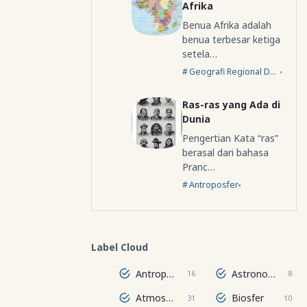
Afrika
Benua Afrika adalah
benua terbesar ketiga
setela…
Geografi Regional Dunia
Ras-ras yang Ada di
Dunia
Pengertian Kata “ras”
berasal dari bahasa
Pranc…
Antroposfer
Label Cloud
Antroposfer
Astronomi
16
8
Atmosfer
Biosfer
31
10