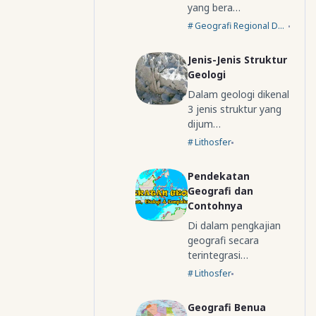
saya
tem
yang bera…
dap
an-
Geografi Regional Dunia
at
tem
saat
an
Jenis-Jenis Struktur
men
yang
Geologi
giku
mau
ti
don
Dalam geologi dikenal
pela
wloa
3 jenis struktur yang
tda
d
dijum…
untu
soal
Lithosfer
k
buat
osn
men
Pendekatan
ke …
giku
Geografi dan
ti
Contohnya
olim
piad
Di dalam pengkajian
e
geografi secara
kebu
terintegrasi…
…
Lithosfer
Geografi Benua