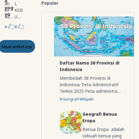
n
Popular
an
L
yog
ini
KEB
ya
adal
UMI
ah
AN
0
0
download
download
mat
Disi
eri
ni
dari
ters
Muat artikel lagi
UPN
edia
yang
soal
saya
-
Daftar Nama 38 Provinsi di
dap
soal
Indonesia
at
kebu
Membedah 38 Provinsi di
dari
mia
Indonesia: Peta Administratif
UPN
n
Terkini 2025 Peta administra…
"VET
yang
Geografi Wilayah
ERA
aku
N"
puny
Geografi Benua
Yogy
a
Eropa
akar
silah
ta,
kan
Benua Eropa adalah
yang
bagi
sebuah benua yang