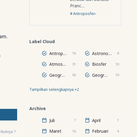
Pranc…
Antroposfer
am.
Label Cloud
Antroposfer
Astronomi
16
8
a
Atmosfer
Biosfer
31
10
Geografi Regional Dunia
Geografi Wilayah
56
10
Tampilkan selengkapnya +2
Hidrosfer
Lithosfer
24
67
Archive
Juli
April
7
1
Maret
Februari
16
4
ikutnya