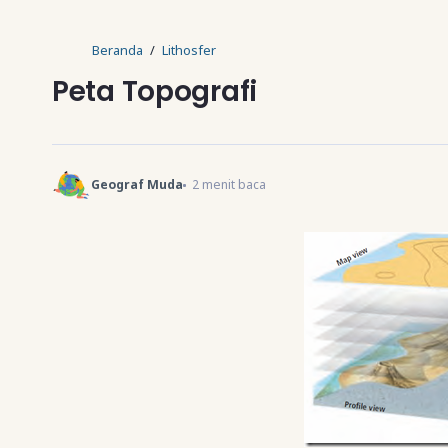
Beranda
Lithosfer
Peta Topografi
Geograf Muda
2
menit baca