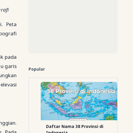
rafi
i. Peta
pografi
uk pada
u garis
Popular
bungkan
elevasi
ggian.
Daftar Nama 38 Provinsi di
n. Pada
Indonesia