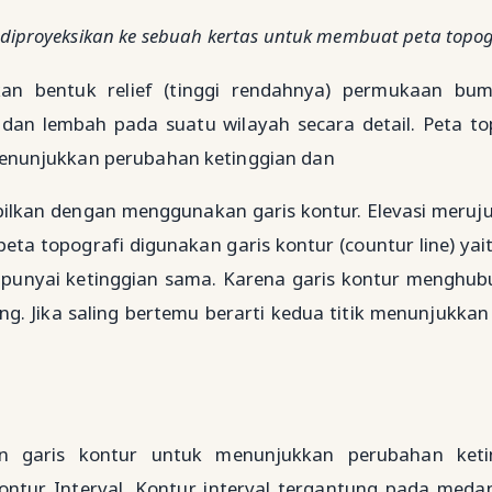
diproyeksikan ke sebuah kertas untuk membuat peta topog
n bentuk relief (tinggi rendahnya) permukaan bum
dan lembah pada suatu wilayah secara detail. Peta to
enunjukkan perubahan ketinggian dan
pilkan dengan menggunakan garis kontur. Elevasi meruj
eta topografi digunakan garis kontur (countur line) yait
nyai ketinggian sama. Karena garis kontur menghu
ng. Jika saling bertemu berarti kedua titik menunjukkan 
n garis kontur untuk menunjukkan perubahan ketin
ontur Interval. Kontur interval tergantung pada meda