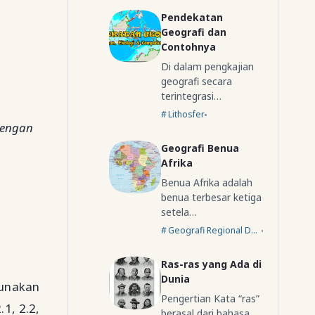
Pendekatan
Geografi dan
Contohnya
Di dalam pengkajian
geografi secara
terintegrasi…
Lithosfer
dengan
Geografi Benua
Afrika
Benua Afrika adalah
benua terbesar ketiga
setela…
Geografi Regional Dunia
Ras-ras yang Ada di
Dunia
gunakan
Pengertian Kata “ras”
1, 2.2,
berasal dari bahasa