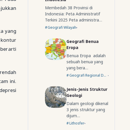
njukkan
Membedah 38 Provinsi di
Indonesia: Peta Administratif
Terkini 2025 Peta administra…
Geografi Wilayah
ka yang
 kontur
Geografi Benua
Eropa
berarti
Benua Eropa adalah
sebuah benua yang
yang bera…
 rendah
Geografi Regional Dunia
am ini.
Jenis-Jenis Struktur
depresi
Geologi
Dalam geologi dikenal
3 jenis struktur yang
dijum…
Lithosfer