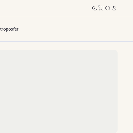
0
troposfer