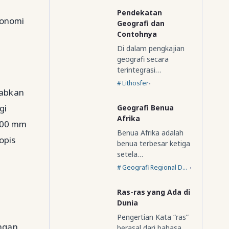
Pendekatan
ronomi
Geografi dan
Contohnya
Di dalam pengkajian
geografi secara
terintegrasi…
Lithosfer
babkan
gi
Geografi Benua
Afrika
.000 mm
Benua Afrika adalah
opis
benua terbesar ketiga
setela…
Geografi Regional Dunia
Ras-ras yang Ada di
Dunia
Pengertian Kata “ras”
engan
berasal dari bahasa