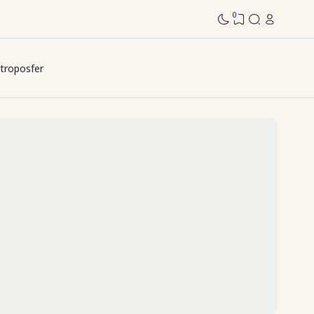
0
troposfer