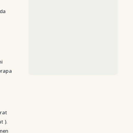
ada
ni
erapa
rat
t ).
pmen