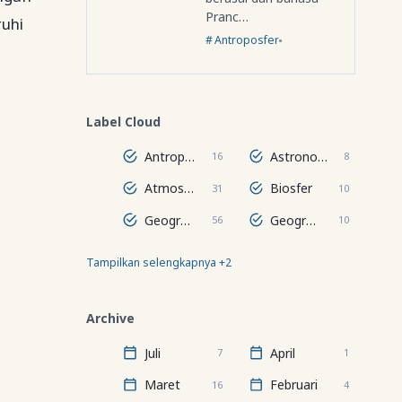
Pranc…
ruhi
Antroposfer
Label Cloud
Antroposfer
Astronomi
16
8
Atmosfer
Biosfer
31
10
Geografi Regional Dunia
Geografi Wilayah
56
10
Tampilkan selengkapnya +2
Hidrosfer
Lithosfer
24
67
Archive
Juli
April
7
1
Maret
Februari
16
4