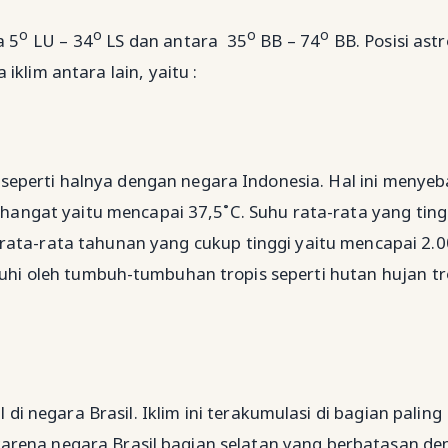
o
o
o
o
a 5
LU – 34
LS dan antara 35
BB – 74
BB. Posisi ast
klim antara lain, yaitu :
is seperti halnya dengan negara Indonesia. Hal ini menye
 hangat yaitu mencapai 37,5˚C. Suhu rata-rata yang ting
 rata-rata tahunan yang cukup tinggi yaitu mencapai 2
uhi oleh tumbuh-tumbuhan tropis seperti hutan hujan tr
di negara Brasil. Iklim ini terakumulasi di bagian paling
i karena negara Brasil bagian selatan yang berbatasan d