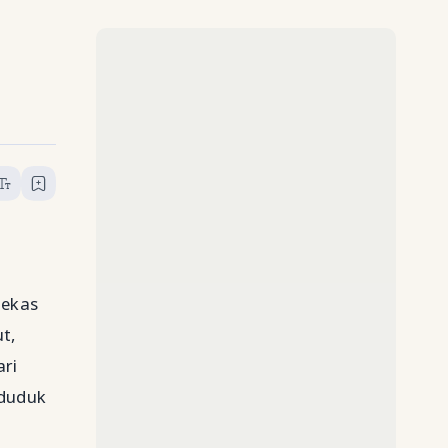
bekas
t,
ari
nduduk