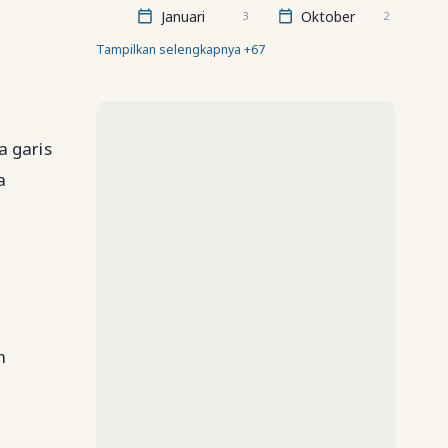
Januari
Oktober
3
2
Tampilkan selengkapnya +67
a garis
a
n