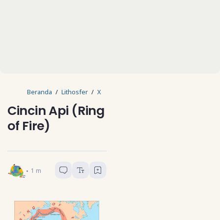
Beranda
Lithosfer
X
Cincin Api (Ring
of Fire)
Geograf Muda
1
menit baca