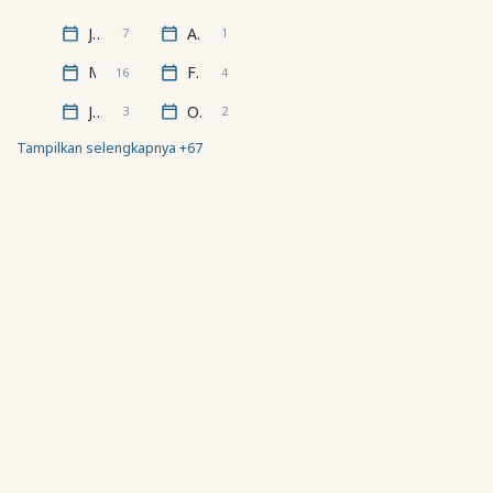
Juli
April
7
1
Maret
Februari
16
4
Januari
Oktober
3
2
Tampilkan selengkapnya +67
Halo, selamat datang!
GEOGRAFI.ORG
Geografi.org
adalah situs blog yang dibuat untuk belajar
bersama tentang ilmu geografi, kebumian, dan pengetahuan
umum.