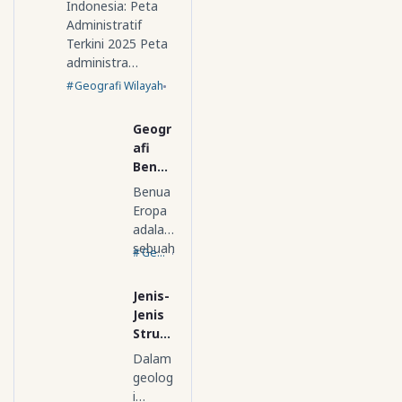
Indonesia: Peta
Administratif
Terkini 2025 Peta
administra…
Geografi Wilayah
Geogr
afi
Benua
Eropa
Benua
Eropa
adalah
sebuah
Geografi Regional Dunia
benua
yang
Jenis-
yang
Jenis
bera…
Strukt
ur
Dalam
Geolo
geolog
gi
i