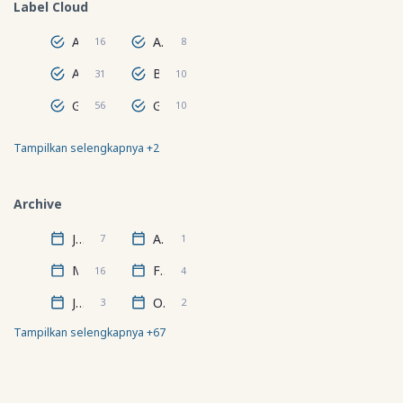
Label Cloud
…
Antroposfer
Astronomi
16
8
Atmosfer
Biosfer
31
10
Geografi Regional Dunia
Geografi Wilayah
56
10
Tampilkan selengkapnya +2
Hidrosfer
Lithosfer
24
67
Archive
Juli
April
7
1
Maret
Februari
16
4
Januari
Oktober
3
2
Tampilkan selengkapnya +67