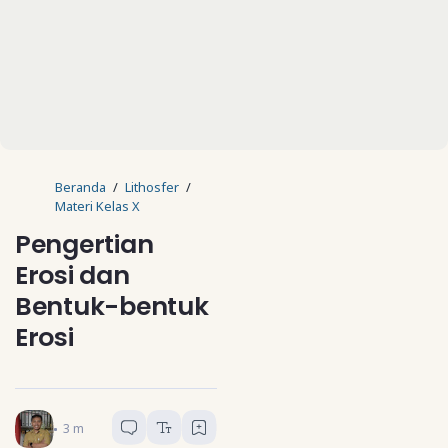
Beranda
Lithosfer
Materi Kelas X
Pengertian
Erosi dan
Bentuk-bentuk
Erosi
Guru Geografi
3
menit baca