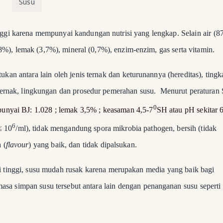
Susu
nggi karena mempunyai kandungan nutrisi yang lengkap
.
Selain air (8
8%), lemak (3,7%), mineral (0,7%), enzim-enzim, gas serta vitamin.
kan antara lain oleh jenis ternak dan keturunannya (hereditas), tingk
 ternak, lingkungan dan prosedur pemerahan susu.
Menurut peraturan
0
punyai BJ: 1.028 ; lemak 3,5% ; keasaman 4,5-7
SH atau pH sekitar 6
6
≤ 10
/ml), tidak mengandung spora mikrobia pathogen, bersih (tidak
 (
flavour
) yang baik, dan tidak dipalsukan.
 tinggi, susu mudah rusak karena merupakan media yang baik bagi
a simpan susu tersebut antara lain dengan penanganan susu seperti