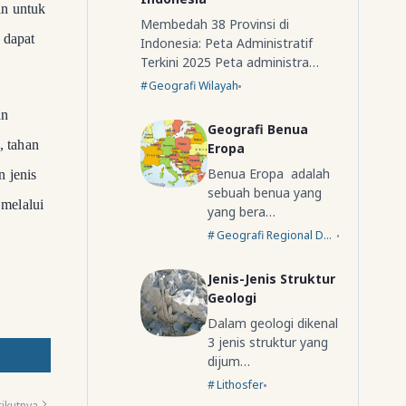
an untuk
Membedah 38 Provinsi di
 dapat
Indonesia: Peta Administratif
Terkini 2025 Peta administra…
Geografi Wilayah
an
Geografi Benua
, tahan
Eropa
Benua Eropa adalah
 jenis
sebuah benua yang
 melalui
yang bera…
Geografi Regional Dunia
Jenis-Jenis Struktur
Geologi
Dalam geologi dikenal
3 jenis struktur yang
dijum…
Lithosfer
ikutnya