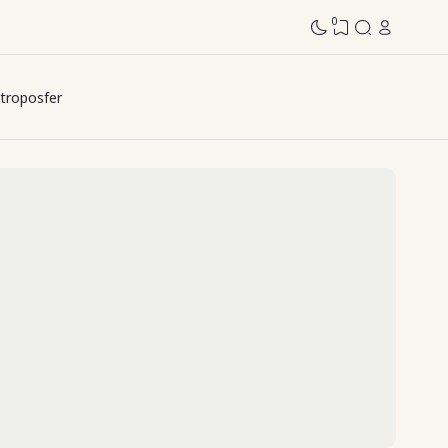
0
troposfer