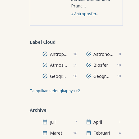
Pranc…
Antroposfer
Label Cloud
Antroposfer
Astronomi
16
8
Atmosfer
Biosfer
31
10
Geografi Regional Dunia
Geografi Wilayah
56
10
Tampilkan selengkapnya +2
Hidrosfer
Lithosfer
24
67
Archive
Juli
April
7
1
Maret
Februari
16
4