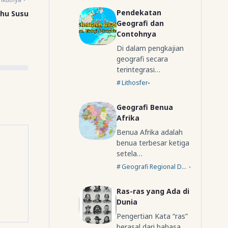
Pendekatan
hu Susu
Geografi dan
Contohnya
Di dalam pengkajian
geografi secara
terintegrasi…
Lithosfer
Geografi Benua
Afrika
Benua Afrika adalah
benua terbesar ketiga
setela…
Geografi Regional Dunia
Ras-ras yang Ada di
Dunia
Pengertian Kata “ras”
berasal dari bahasa