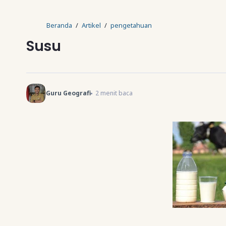
Beranda
Artikel
pengetahuan
Susu
Guru Geografi
2
menit baca