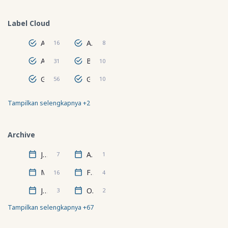
bahasa
Pranc
Label Cloud
…
Antroposfer
Astronomi
16
8
Atmosfer
Biosfer
31
10
Geografi Regional Dunia
Geografi Wilayah
56
10
Tampilkan selengkapnya +2
Hidrosfer
Lithosfer
24
67
Archive
Juli
April
7
1
Maret
Februari
16
4
Januari
Oktober
3
2
Tampilkan selengkapnya +67