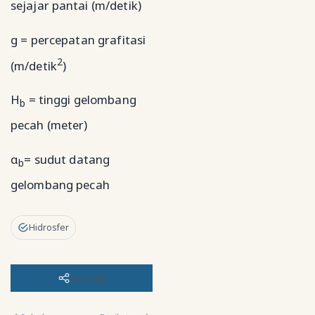
sejajar pantai (m/detik)
g = percepatan grafitasi
2
(m/detik
)
H
= tinggi gelombang
b
pecah (meter)
α
= sudut datang
b
gelombang pecah
Hidrosfer
Berbagi