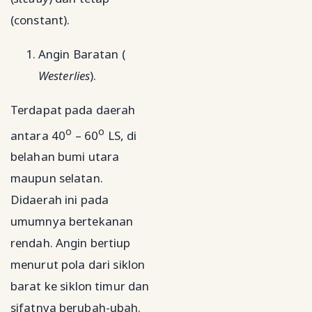
(constant).
Angin Baratan (
Westerlies
).
Terdapat pada daerah
o
o
antara 40
– 60
LS, di
belahan bumi utara
maupun selatan.
Didaerah ini pada
umumnya bertekanan
rendah. Angin bertiup
menurut pola dari siklon
barat ke siklon timur dan
sifatnya berubah-ubah.