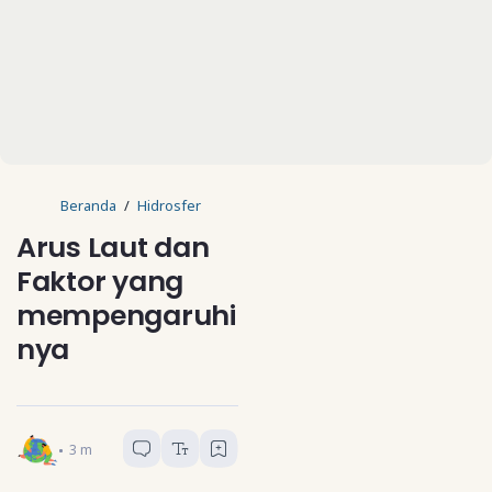
Beranda
Hidrosfer
Arus Laut dan
Faktor yang
mempengaruhi
nya
Geograf Muda
3
menit baca