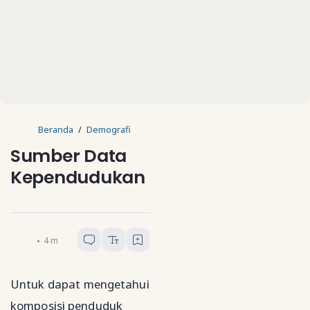
Beranda
Demografi
Sumber Data
Kependudukan
Geograf Muda
4
menit baca
Untuk dapat mengetahui
komposisi penduduk