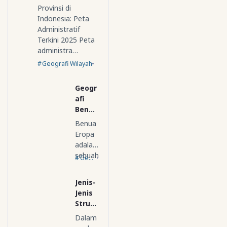
Provinsi di
Indonesia: Peta
Administratif
Terkini 2025 Peta
administra…
Geografi Wilayah
Geogr
afi
Benua
Eropa
Benua
Eropa
adalah
sebuah
Geografi Regional Dunia
benua
yang
Jenis-
yang
Jenis
bera…
Strukt
ur
Dalam
Geolo