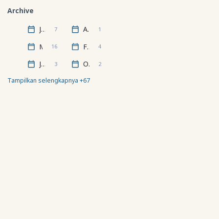
Archive
Juli
April
7
1
Maret
Februari
16
4
Januari
Oktober
3
2
Tampilkan selengkapnya +67
Halo, selamat datang!
GEOGRAFI.ORG
Geografi.org
adalah situs blog yang dibuat untuk belajar
bersama tentang ilmu geografi, kebumian, dan pengetahuan