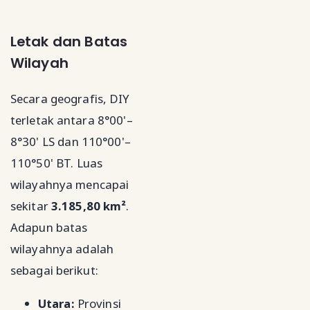
Letak dan Batas
Wilayah
Secara geografis, DIY
terletak antara 8°00'–
8°30' LS dan 110°00'–
110°50' BT. Luas
wilayahnya mencapai
sekitar
3.185,80 km²
.
Adapun batas
wilayahnya adalah
sebagai berikut:
Utara:
Provinsi