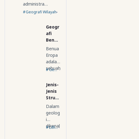
administra…
Geografi Wilayah
Geogr
afi
Benua
Eropa
Benua
Eropa
adalah
sebuah
Geografi Regional Dunia
benua
yang
Jenis-
yang
Jenis
bera…
Strukt
ur
Dalam
Geolo
geolog
gi
i
dikenal
Lithosfer
3 jenis
struktu