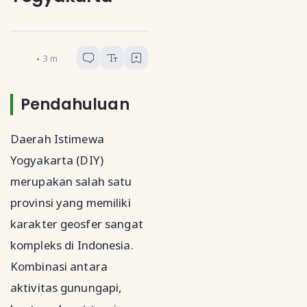
Geograf Muda
3
menit baca
Pendahuluan
Daerah Istimewa
Yogyakarta (DIY)
merupakan salah satu
provinsi yang memiliki
karakter geosfer sangat
kompleks di Indonesia.
Kombinasi antara
aktivitas gunungapi,